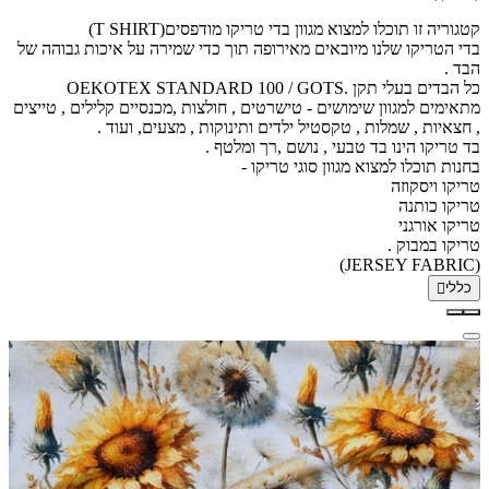
קטגוריה זו תוכלו למצוא מגוון בדי טריקו מודפסים(T SHIRT)
בדי הטריקו שלנו מיובאים מאירופה תוך כדי שמירה על איכות גבוהה של
הבד .
כל הבדים בעלי תקן
.OEKOTEX STANDARD 100 / GOTS
מתאימים למגוון שימושים - טישרטים , חולצות ,מכנסיים קלילים , טייצים
, חצאיות , שמלות , טקסטיל ילדים ותינוקות , מצעים, ועוד .
בד טריקו הינו בד טבעי , נושם ,רך ומלטף .
בחנות תוכלו למצוא מגוון סוגי טריקו -
טריקו ויסקוזה
טריקו כותנה
טריקו אורגני
טריקו במבוק .
(JERSEY FABRIC)
כללי